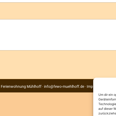
 Ferienwohnung Mühlhoff ·
info@fewo-muehlhoff.de
·
Impressum
·
Date
Um dir ein 
Geräteinfor
Technologie
auf dieser W
zurückziehs