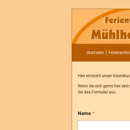
Startseite
Ferienwoh
Hier entsteht unser Gästebu
Wenn Sie sich gerne hier ein
Sie das Formular aus.
*
Name
*
E
i
n